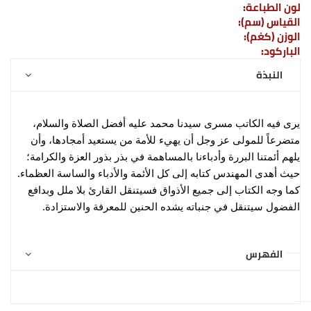
لون الطباعة:
القياس (سم):
الوزن (كغم):
الباركود:
النبذة
يرى فيه الكاتب مسرى سيدنا محمد عليه أفضل الصلاة والسلام،
متضرعاً للمولى عز وجل أن يهيء للأمة من يستعيد أمجادها، وأن
يلهم أئمتنا البررة وأدباءنا بالمساهمة في بذر بذور العزة والكرامة؛
حيث أهدى المهندس كتابه إلى كل الأئمة والأدباء والساسة العظماء.
كما وجه الكتاب إلى جميع الأذواق فسيتنقل القارئ بلا ملل وبدافع
الفضول سيتنقل في جنباته يشده الحنين للمعرفة والاستزادة.
الفهرس