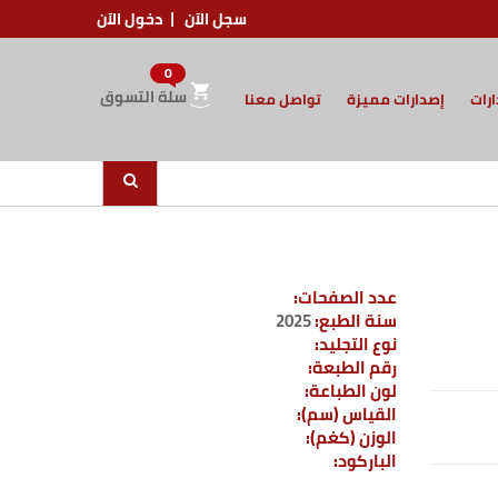
سجل الآن
دخول الآن
0
سلة التسوق
ارات
إصدارات مميزة
تواصل معنا
عدد الصفحات:
سنة الطبع:
2025
نوع التجليد:
رقم الطبعة:
لون الطباعة:
القياس (سم):
الوزن (كغم):
الباركود: