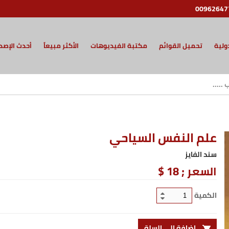
00962647
ولية
تحميل القوائم
مكتبة الفيديوهات
الأكثر مبيعاً
أحدث الإصد
علم النفس السياحي
سند الفايز
السعر ;
18 $
الكمية
إضافة إلى السلة