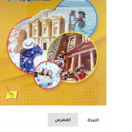
الفهرس
النبذة