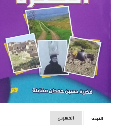
الفهرس
النبذة