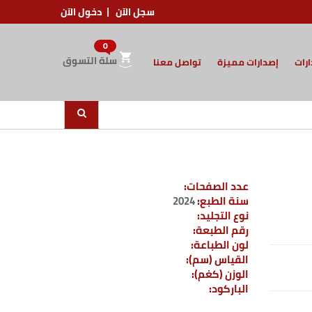
سجل الآن
دخول الآن
0
سلة التسوق
ارات
إصدارات مميزة
تواصل معنا
عدد الصفحات:
سنة الطبع:
2024
نوع التجليد:
رقم الطبعة:
لون الطباعة:
القياس (سم):
الوزن (كغم):
الباركود: